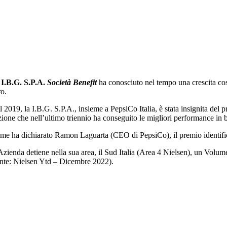
a
I.B.G. S.P.A.
Società Benefit
ha conosciuto nel tempo una crescita costa
ro.
l 2019, la I.B.G. S.P.A., insieme a PepsiCo Italia, è stata insignita d
ione che nell’ultimo triennio ha conseguito le migliori performance in b
me ha dichiarato Ramon Laguarta (CEO di PepsiCo), il premio identific
Azienda detiene nella sua area, il Sud Italia (Area 4 Nielsen), un Volu
onte: Nielsen Ytd – Dicembre 2022).