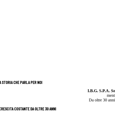
A STORIA CHE PARLA PER NOI
I.B.G. S.P.A.
So
mentr
Da oltre 30 ann
 CRESCITA COSTANTE
DA OLTRE 30 ANNI