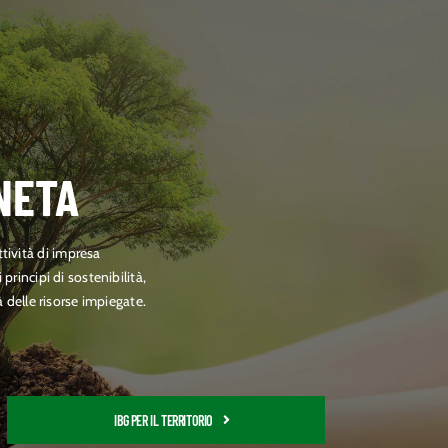
NETA
tività di impresa
rincipi di sostenibilità,
 delle risorse impiegate.
IBG PER IL TERRITORIO